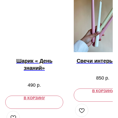
Шарик « День
Свечи интерье
знаний»
850
р.
490
р.
В КОРЗИНУ
В КОРЗИНУ