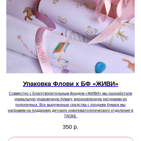
Упаковка Флови х БФ «ЖИВИ»
Совместно с Благотворительным фондом «ЖИВИ» мы разработали
уникальную упаковочную бумагу, вдохновленную рисунками их
подопечных. Все вырученные средства с продажи бумаги мы
направим на поддержку детского онкогематологического отделения в
ТДОКБ.
350
р.