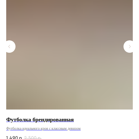
Футболка брендированная
Бе
Футболка идеального кроя с классным девизом
1 490
2 500
р.
р.